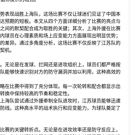
势表现战胜上海队，这场比赛不仅让球迷们见证了中国本
达预期的短板。本文从四个方面详细分析了比赛的亮点与
之间的默契配合成为取胜的关键；其次，上海外援在比赛
内球员在心理素质和场上应变能力方面展现出明显优势；
的差异。通过多角度分析，这场比赛不仅反映了江苏队的
契机。
。无论是在发球、拦网还是进攻组织上，球员们都严格按
队能够快速识别对方的防守漏洞并加以利用，这种高效的
略在比赛中得到了充分体现。每一次轮转和配合都显示出
转换中保持较高的节奏和稳定性。
上海队尝试通过外援牵制全队进攻时，江苏球员能够迅速
防线。这种高水平的战术执行和应变能力，为球队奠定了
比赛的关键转折点。无论是在进攻效率还是防守反应上，