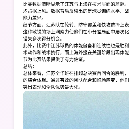
比赛数据清晰显示了江苏与上海在技术层面的差距。
均占据上风。数据背后反映出的是球员训练水平、战
能力差异。
细节方面，江苏队在轮转、防守覆盖和快攻选择上表
这种敏锐的场上洞察力使他们在小分差局面中屡次化
错失多次得分机会。
此外，比赛中江苏球员的体能储备和连续性也是胜利
术动作和战术执行，而上海外援在关键阶段出现体能
节为比赛结果提供了有力佐证。
总结：
总体来看，江苏全华班在排超总决赛首回合的胜利，
的综合体现。通过有效的团队配合和临场应变，他们
突出表现和全队优势最大化。