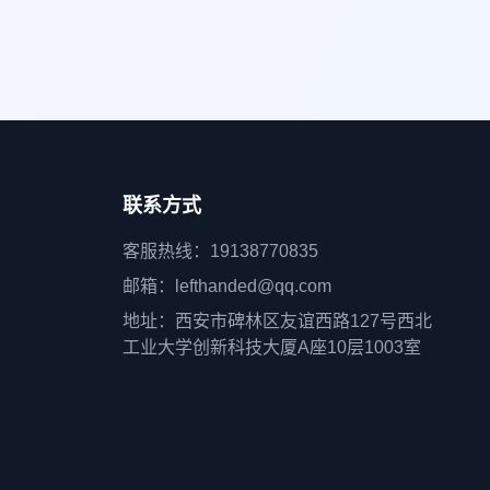
联系方式
客服热线：19138770835
邮箱：lefthanded@qq.com
地址：西安市碑林区友谊西路127号西北
工业大学创新科技大厦A座10层1003室