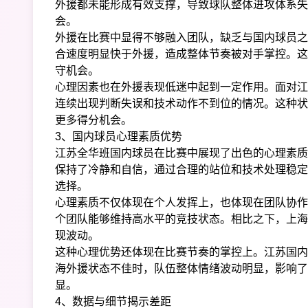
外援都未能形成有效支撑，导致球队整体进攻体系失
会。
外援在比赛中显得不够融入团队，缺乏与国内球员之
合速度明显快于外援，造成整体节奏被对手掌控。这
守机会。
心理因素也在外援表现低迷中起到一定作用。面对江
连续出现判断失误和技术动作不到位的情况。这种状
更多得分机会。
3、国内球员心理素质优势
江苏全华班国内球员在比赛中展现了出色的心理素质
保持了冷静和自信，通过合理的站位和技术处理稳定
选择。
心理素质不仅体现在个人发挥上，也体现在团队协作
个团队能够维持高水平的竞技状态。相比之下，上海
现波动。
这种心理优势还体现在比赛节奏的掌控上。江苏国内
海外援状态不佳时，队伍整体情绪波动明显，影响了
显。
4、数据与细节揭示差距