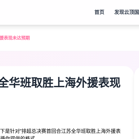
首页
发现
云顶国
援表现未达预期
全华班取胜上海外援表现
下是针对“排超总决赛首回合江苏全华班取胜上海外援表
并遵循你提供的格式。