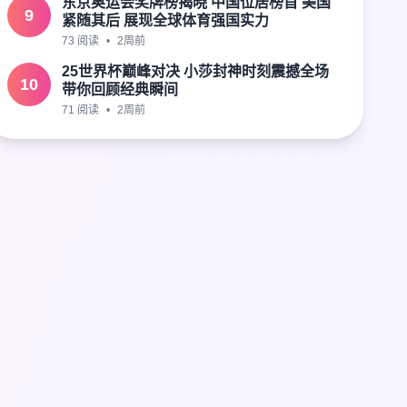
东京奥运会奖牌榜揭晓 中国位居榜首 美国
9
紧随其后 展现全球体育强国实力
73 阅读
•
2周前
25世界杯巅峰对决 小莎封神时刻震撼全场
10
带你回顾经典瞬间
71 阅读
•
2周前