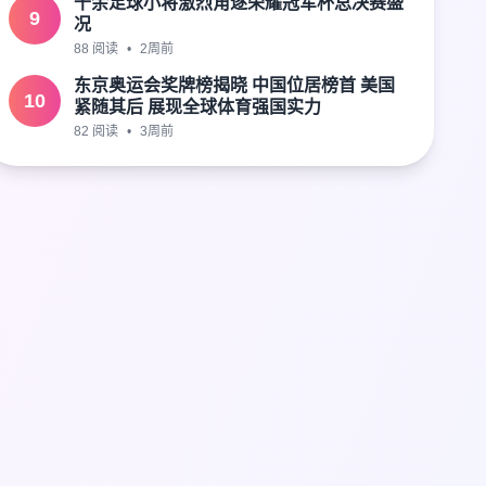
千余足球小将激烈角逐荣耀冠军杯总决赛盛
9
况
88 阅读
•
2周前
东京奥运会奖牌榜揭晓 中国位居榜首 美国
10
紧随其后 展现全球体育强国实力
82 阅读
•
3周前