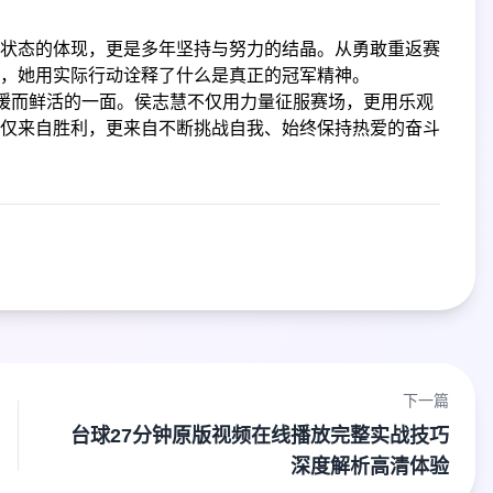
状态的体现，更是多年坚持与努力的结晶。从勇敢重返赛
，她用实际行动诠释了什么是真正的冠军精神。
温暖而鲜活的一面。侯志慧不仅用力量征服赛场，更用乐观
仅来自胜利，更来自不断挑战自我、始终保持热爱的奋斗
下一篇
台球27分钟原版视频在线播放完整实战技巧
深度解析高清体验