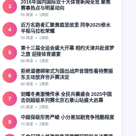
2016年国内国际双十大体育新闻全览 聚焦
3
赛事热点与明星动向
56 阅读
•
1周前
近万名跑者汇聚黄庭坚故里 同争2025修水
4
半程马拉松荣耀
59 阅读
•
1周前
第十三届全运会盛大开幕 相约天津共赴逐梦
5
之旅 迎接体育盛宴
99 阅读
•
1周前
拒绝道德绑架式为国出战声音理性看待樊振
6
东主动放弃世乒赛决定
98 阅读
•
1周前
剑耀冬奥激情传承 全民共襄盛会 2025中国
7
击剑超级系列赛北京石景山站盛大启幕
65 阅读
•
2周前
中超保级形势严峻 小分差加剧竞争残酷程度
8
70 阅读
•
2周前