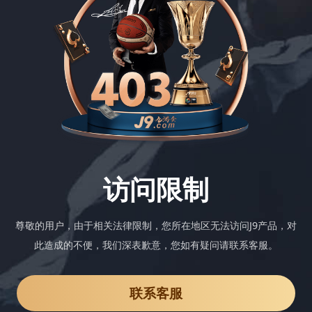
访问限制
尊敬的用户，由于相关法律限制，您所在地区无法访问J9产品，对
此造成的不便，我们深表歉意，您如有疑问请联系客服。
联系客服